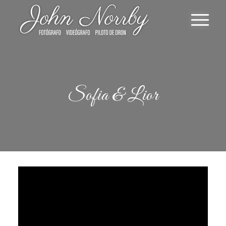
Sofia
&
Lior