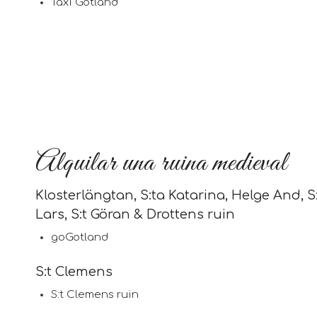
Taxi Gotland
Alquilar una ruina medieval
Klosterlängtan, S:ta Katarina, Helge And, S:t 
Lars, S:t Göran & Drottens ruin
goGotland
S:t Clemens
S:t Clemens ruin