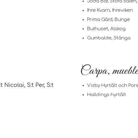
Joda Bar, Stora salen,
Ihre Kvarn, Ihreviken
Prima Gård, Bunge
Bulhuset, Alskog
Gumbalde, Stånga
Carpa, muebles
Nicolai, S:t Per, S:t
Visby Hyrtält och Pors
Halldings hyrtält