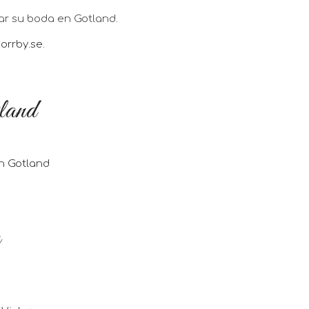
r su boda en Gotland.
orrby.se
.
land
n Gotland
a