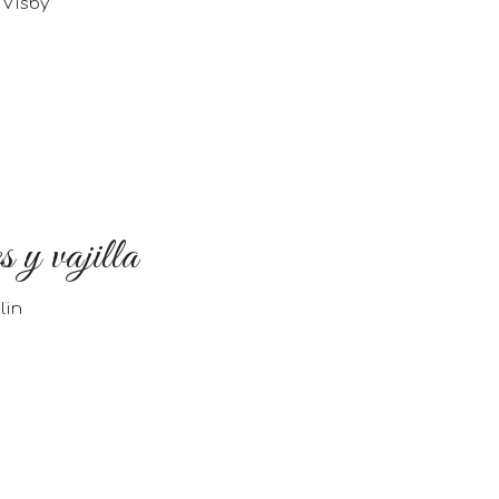
 Visby
 y vajilla
lin